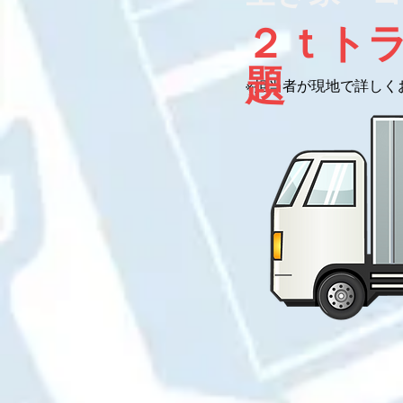
２ｔト
題
※担当者が現地で詳しく