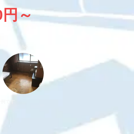
00円～
After
一例です