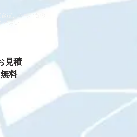
空き家、不用なもの
ください。
​お見積
無料