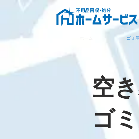
ホーム
ゴミ
​空
ゴミ