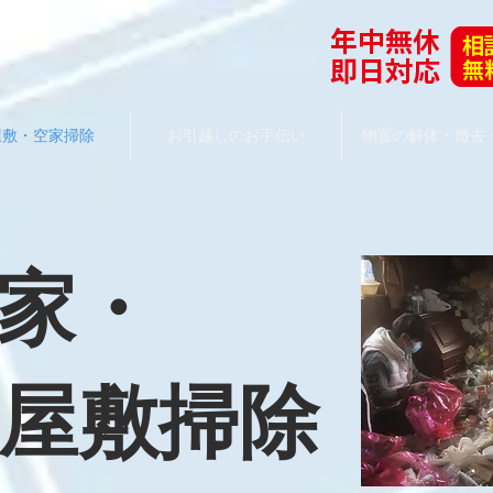
屋敷・空家掃除
お引越しのお手伝い
物置の解体・撤去
き家・
屋敷掃除