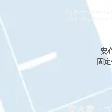
​空き家やゴミ屋敷の清
が溜まってしまった家
安
固定
​空き家・