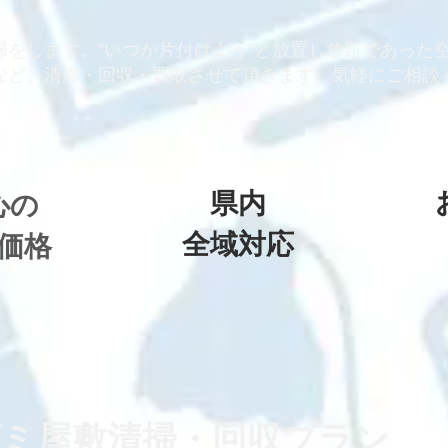
掃をします。”いつか片付けよう”と放置し放題であった
など、清掃・回収・買取させて頂きます。気軽にご相談
​県内
心の
全域対応
​価格
ゴミ屋敷
​清掃・回収プラン