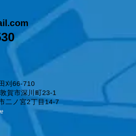
il.com
530
刈66-710
賀市深川町23-1
二ノ宮2丁目14-7
せ