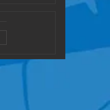
県敦賀市
屋の片付けです。 どんな状
も 対応可能です。 ご相談く
😄