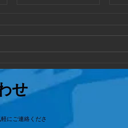
敦賀市
福井
手作り物置の 解体処分もお任せ
お部
ください 作業時間2時間で完了 い
態で
ろんなご相談に対応致します 。
ださい
わせ
気軽にご連絡くださ