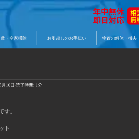
屋敷・空家掃除
お引越しのお手伝い
物置の解体・撤去
年3月10日
読了時間: 1分
です。
ット