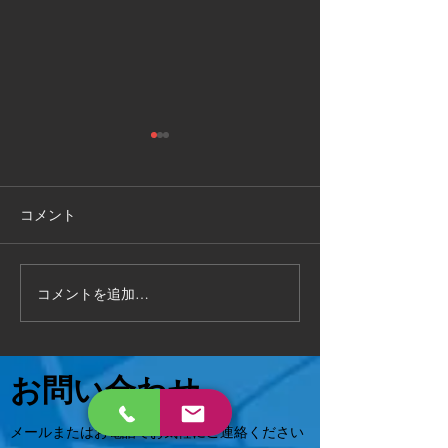
敦賀市
福井県敦賀市
手作り物置の 解体処分もお任
お部屋の片付けで
せください 作業時間2時間で
状態でも 対応可能
コメント
完了 いろんなご相談に対応致
相談ください😄
します 。
コメントを追加…
お問い合わせ
メールまたはお電話でお気軽にご連絡ください