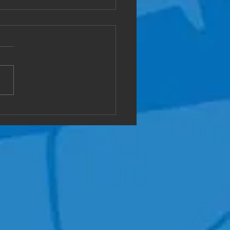
県敦賀市
屋の片付けです。 どんな状
も 対応可能です。 ご相談く
😄