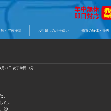
屋敷・空家掃除
お引越しのお手伝い
物置の解体・撤去
年4月21日
読了時間: 1分
た。
した。
😅