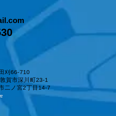
il.com
530
刈66-710
賀市深川町23-1
二ノ宮2丁目14-7
せ