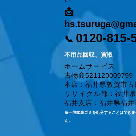
📩
hs.tsuruga@gma
0120-815-
📞
​不用品回収、買取
ホームサービス
古物商521120009799
本店：​福井県敦賀市古田
リサイクル部：福井県敦
福井支店：福井県福井市
※一般家庭ゴミを処分することはできま
ん。