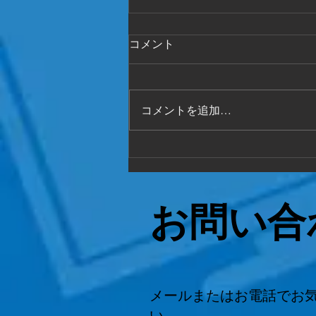
回収
コメント
空き家整理 全く片付けてない状
態でも 対応致します。 どんな事
でもまず ご相談ください
コメントを追加…
お問い合
メールまたはお電話でお
い