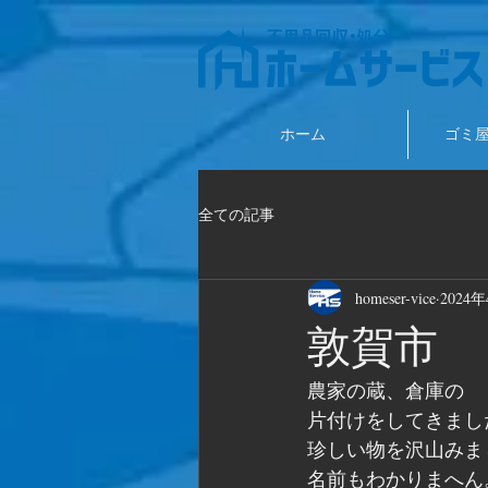
ホーム
ゴミ
全ての記事
homeser-vice
2024
敦賀市
農家の蔵、倉庫の
片付けをしてきまし
珍しい物を沢山みま
名前もわかりまへん。