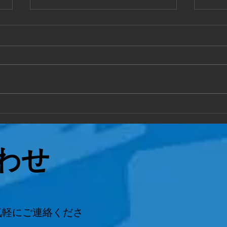
敦賀市
福井
手作り物置の 解体処分もお任せ
お部
ください 作業時間2時間で完了 い
態で
ろんなご相談に対応致します 。
ださい
わせ
気軽にご連絡くださ