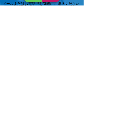
メールまたはお電話でお気軽にご連絡ください
📩
hs.tsuruga@gmail.com
0120-815-530
📞
​不用品回収、買取
ホームサービス
古物商521120009799
本店：​福井県敦賀市古田刈66-710
リサイクル部：福井県敦賀市深川町23-
1
福井支店：福井県福井市二ノ宮2丁目
14-7
※一般家庭ゴミを処分することはできません。