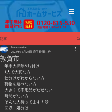
記事
homeser-vice
2023年11月29日
読了時間: 1分
敦賀市
年末大掃除&片付け
1人で大変な方
仕分けがわからない方
荷物を運べない方
大きくて不用品がだせない
時間がない方
そんな人待ってます！😄
回収　処分は