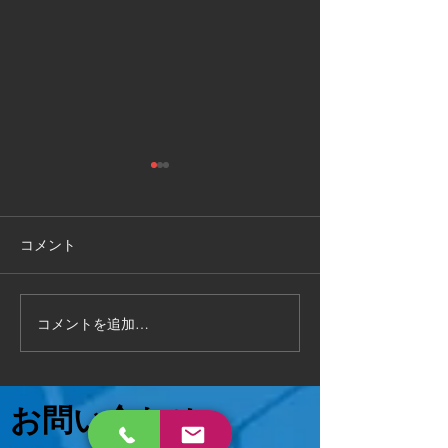
敦賀市
福井県敦賀市
手作り物置の 解体処分もお任
お部屋の片付けで
せください 作業時間2時間で
状態でも 対応可能
コメント
完了 いろんなご相談に対応致
相談ください😄
します 。
コメントを追加…
お問い合わせ