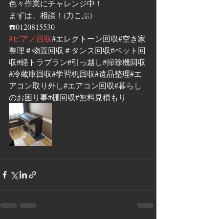
色々作業にチャレンジ中！
まずは、相談！(力こぶ)
☎️0120815530
#ピアノ回収
#エレクトーン回収#空き家
整理＃物置回収＃タンス回収#ベット回
収#軽トラプラン#引っ越し#掃除機回収
#冷蔵庫回収#学習机回収#遺品整理#エ
アコン取り外し#エアコン回収#暮らし
のお困り事#棚回収#無料見積もり