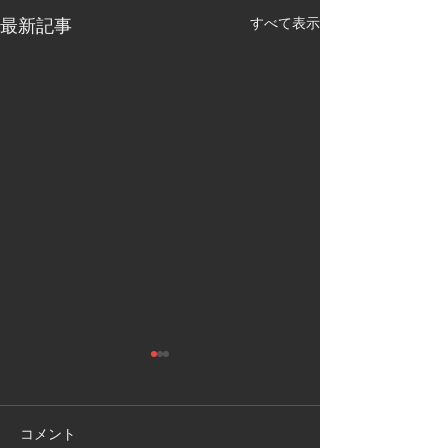
最新記事
すべて表示
敦賀市
福井県敦賀市
手作り物置の 解体処分もお任
お部屋の片付けで
せください 作業時間2時間で
状態でも 対応可能
コメント