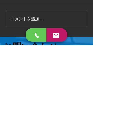
完了 いろんなご相談に対応致
相談ください😄
します 。
コメントを追加…
お問い合わせ
メールまたはお電話でお気軽にご連絡ください
📩
hs.tsuruga@gmail.com
0120-815-530
📞
​不用品回収、買取
ホームサービス
古物商521120009799
本店：​福井県敦賀市古田刈66-710
リサイクル部：福井県敦賀市深川町23-
1
福井支店：福井県福井市二ノ宮2丁目