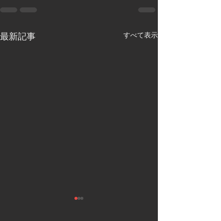
最新記事
すべて表示
敦賀市
福井県敦賀市