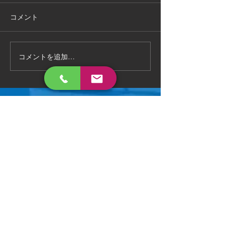
手作り物置の 解体処分もお任
お部屋の片付けで
せください 作業時間2時間で
状態でも 対応可能
コメント
完了 いろんなご相談に対応致
相談ください😄
します 。
コメントを追加…
お問い合わせ
メールまたはお電話でお気軽にご連絡ください
📩
hs.tsuruga@gmail.com
0120-815-530
📞
​不用品回収、買取
ホームサービス
古物商521120009799
本店：​福井県敦賀市古田刈66-710
リサイクル部：福井県敦賀市深川町23-