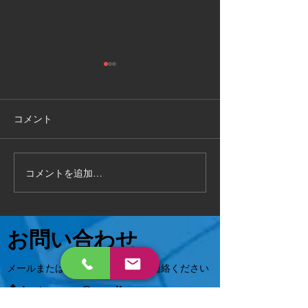
敦賀市
福井県敦賀市
手作り物置の 解体処分もお任
お部屋の片付けで
せください 作業時間2時間で
状態でも 対応可能
コメント
完了 いろんなご相談に対応致
相談ください😄
します 。
コメントを追加…
お問い合わせ
メールまたはお電話でお気軽にご連絡ください
📩
hs.tsuruga@gmail.com
0120-815-530
📞