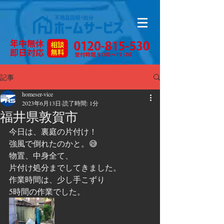
記事
homeser-vice
2023年6月13日
読了時間: 1分
福井県敦賀市
今日は、裏庭の片付け！
強風で倒れたのかと。😅
物置、中身全て、
片付け処分までしてきました。
作業時間は、少し手こずり
5時間の作業でした。