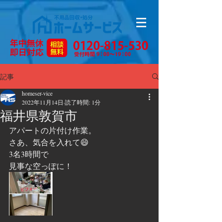
記事
homeser-vice
2022年11月14日
読了時間: 1分
福井県敦賀市
アパートの片付け作業。
さあ、気合を入れて😄
3名3時間で
見事な空っぽに！