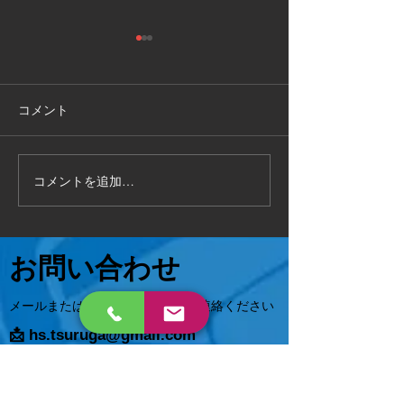
敦賀市
福井県敦賀市
手作り物置の 解体処分もお任
お部屋の片付けで
せください 作業時間2時間で
状態でも 対応可能
コメント
完了 いろんなご相談に対応致
相談ください😄
します 。
コメントを追加…
お問い合わせ
メールまたはお電話でお気軽にご連絡ください
📩
hs.tsuruga@gmail.com
0120-815-530
📞
​不用品回収、買取