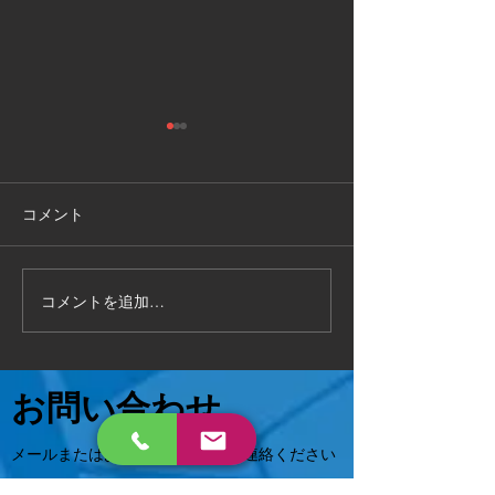
敦賀市
福井県敦賀市
手作り物置の 解体処分もお任
お部屋の片付けで
せください 作業時間2時間で
状態でも 対応可能
コメント
完了 いろんなご相談に対応致
相談ください😄
します 。
コメントを追加…
お問い合わせ
メールまたはお電話でお気軽にご連絡ください
📩
hs.tsuruga@gmail.com