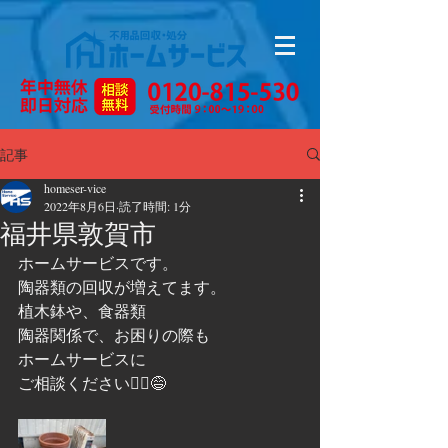
記事
homeser-vice
2022年8月6日
読了時間: 1分
福井県敦賀市
ホームサービスです。
陶器類の回収が増えてます。
植木鉢や、食器類
陶器関係で、お困りの際も
ホームサービスに
ご相談ください🙇‍♂️😅