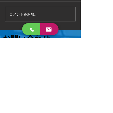
完了 いろんなご相談に対応致
相談ください😄
します 。
コメントを追加…
お問い合わせ
メールまたはお電話でお気軽にご連絡ください
📩
hs.tsuruga@gmail.com
0120-815-530
📞
​不用品回収、買取
ホームサービス
古物商521120009799
本店：​福井県敦賀市古田刈66-710
リサイクル部：福井県敦賀市深川町23-
1
福井支店：福井県福井市二ノ宮2丁目
14-7