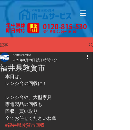
記事
homeser-vice
2021年8月29日
読了時間: 1分
福井県敦賀市
本日は、
レンジ台の回収に！
レンジ台や、大型家具
家電製品の回収も
回収、買い取り
全てお任せくださいね😄
#福井県敦賀市回収