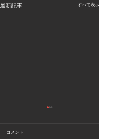
最新記事
すべて表示
敦賀市
福井県敦賀市
手作り物置の 解体処分もお任
お部屋の片付けで
せください 作業時間2時間で
状態でも 対応可能
コメント