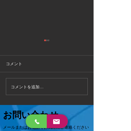
敦賀市
福井県敦賀市
手作り物置の 解体処分もお任
お部屋の片付けで
せください 作業時間2時間で
状態でも 対応可能
コメント
完了 いろんなご相談に対応致
相談ください😄
します 。
コメントを追加…
お問い合わせ
メールまたはお電話でお気軽にご連絡ください