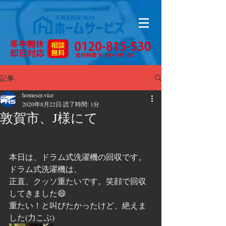
記事
homeser-vice
2020年8月22日
読了時間: 1分
敦賀市、J様にて
本日は、ドラム式洗濯機の回収です。
ドラム式洗濯機は、
正直、クッソ重たいです。笑顔で回収
してきました😄
重たい！と叫びたかったけど、絶えま
した(力こぶ)