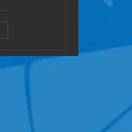
県敦賀市
屋の片付けです。 どんな状
も 対応可能です。 ご相談く
😄