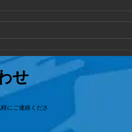
敦賀市
福井
手作り物置の 解体処分もお任せ
お部
ください 作業時間2時間で完了 い
態で
ろんなご相談に対応致します 。
ださい
わせ
気軽にご連絡くださ