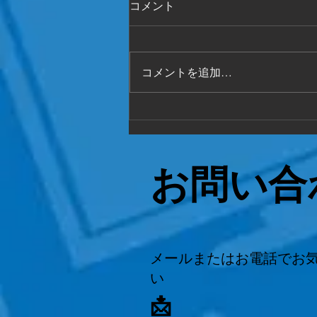
回収
コメント
空き家整理 全く片付けてない状
態でも 対応致します。 どんな事
でもまず ご相談ください
コメントを追加…
お問い合
メールまたはお電話でお
い
📩