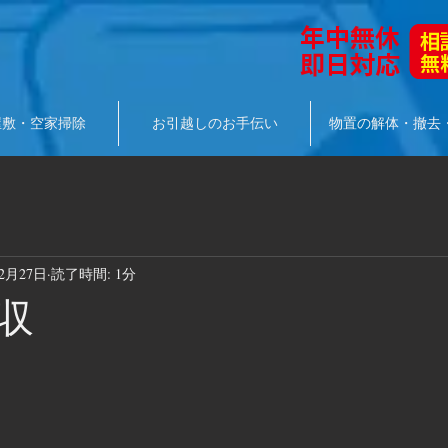
屋敷・空家掃除
お引越しのお手伝い
物置の解体・撤去
年2月27日
読了時間: 1分
収